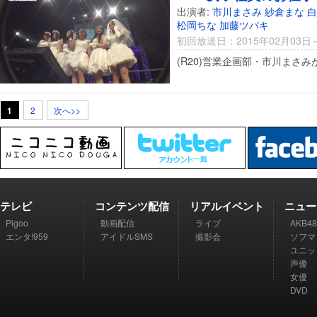
出演者:
市川まさみ
紗倉まな
白
松岡ちな
加藤ツバキ
初回放送日：2015年02月03日
(R20)営業企画部・市川まさみ
1
2
次へ>>
テレビ
コンテンツ配信
リアルイベント
ニュー
Pigoo
動画配信
ライブ
AKB48
エンタ!959
アイドルSMS
撮影会
ソフマ
ユニッ
声優
女優
DVD