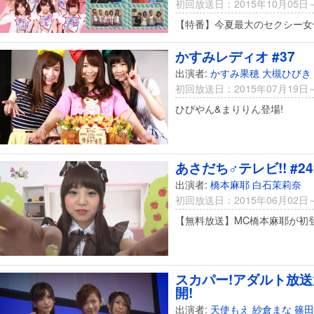
初回放送日：2015年10月05日
【特番】今夏最大のセクシー女優
かすみレディオ #37
出演者:
かすみ果穂
大槻ひびき
初回放送日：2015年07月19日
ひびやん&まりりん登場!
あさだち♂テレビ!! #24
出演者:
橋本麻耶
白石茉莉奈
初回放送日：2015年06月02日
【無料放送】MC橋本麻耶が初
スカパー!アダルト放送
開!
出演者:
天使もえ
紗倉まな
篠田