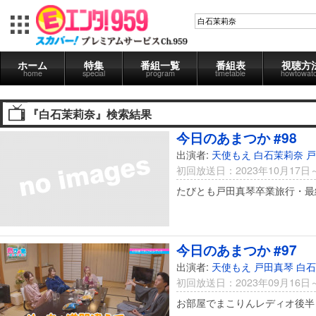
ホーム
特集
番組一覧
番組表
視聴方
home
special
program
timetable
howtowat
『白石茉莉奈』検索結果
今日のあまつか #98
出演者:
天使もえ
白石茉莉奈
戸
初回放送日：2023年10月17日
たびとも戸田真琴卒業旅行・最
今日のあまつか #97
出演者:
天使もえ
戸田真琴
白石
初回放送日：2023年09月16日
お部屋でまこりんレディオ後半