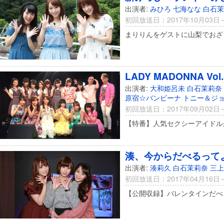
出演者:
みひろ
七海なな
白石茉
初回放送日：2017年10月03日
まりりんをゲストに山梨でおざ
LADY MADONNA Vol.
出演者:
大和姫呂未
白石茉莉奈
原宿☆バンビーナ
トニー＆ジ
初回放送日：2017年09月02日
【特番】人気セクシーアイドル
湊、今からだべるってよ 
出演者:
湊莉久
白石茉莉奈
三上
初回放送日：2017年04月16日
【公開収録】バレンタインだべ