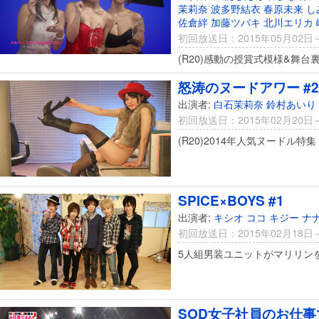
茉莉奈
波多野結衣
春原未来
し
佐倉絆
加藤ツバキ
北川エリカ
初回放送日：2015年05月02日
(R20)感動の授賞式模様&舞台
怒涛のヌードアワー #2
出演者:
白石茉莉奈
鈴村あいり
初回放送日：2015年02月20日
(R20)2014年人気ヌードル特集
SPICE×BOYS #1
出演者:
キシオ
ココ
キジー
ナ
初回放送日：2015年02月18日
5人組男装ユニットがマリリン
SOD女子社員のお仕事で