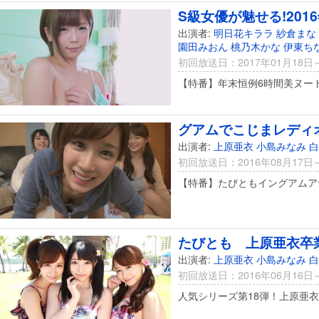
S級女優が魅せる!20
出演者:
明日花キララ
紗倉まな
園田みおん
桃乃木かな
伊東ち
初回放送日：2017年01月18日
【特番】年末恒例6時間美ヌー
グアムでこじまレディ
出演者:
上原亜衣
小島みなみ
白
初回放送日：2016年08月17日
【特番】たびともイングアムア
たびとも 上原亜衣卒
出演者:
上原亜衣
小島みなみ
白
初回放送日：2016年06月16日
人気シリーズ第18弾！上原亜