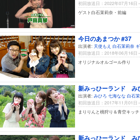
初回放送日：2022年07月16日
ゲスト白石茉莉奈・前編
今日のあまつか #37
出演者:
天使もえ
白石茉莉奈
ギ
初回放送日：2018年06月16日
オリジナルオルゴール作り
新みっひーランド みひ
出演者:
みひろ
七海なな
白石茉
初回放送日：2017年11月01日
まりりんと桃狩り＆青空キッチ
新みっひーランド みひ