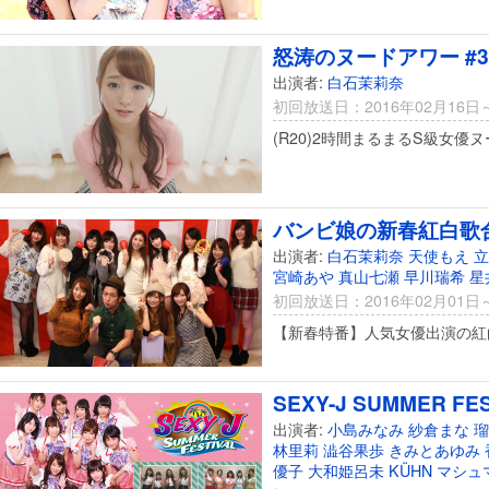
怒涛のヌードアワー #3
出演者:
白石茉莉奈
初回放送日：2016年02月16日
(R20)2時間まるまるS級女優
バンビ娘の新春紅白歌
出演者:
白石茉莉奈
天使もえ
立
宮崎あや
真山七瀬
早川瑞希
星
初回放送日：2016年02月01日
【新春特番】人気女優出演の紅
SEXY-J SUMMER FE
出演者:
小島みなみ
紗倉まな
瑠
林里莉
澁谷果歩
きみとあゆみ
優子
大和姫呂未
KÜHN
マシュマ