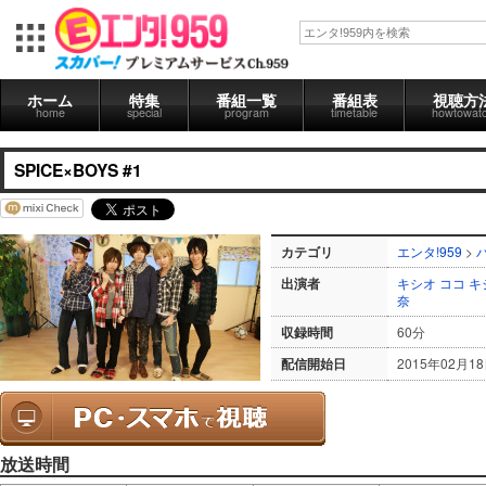
ホーム
特集
番組一覧
番組表
視聴方
home
special
program
timetable
howtowat
SPICE×BOYS #1
カテゴリ
エンタ!959
>
出演者
キシオ
ココ
キ
奈
収録時間
60分
配信開始日
2015年02月1
放送時間