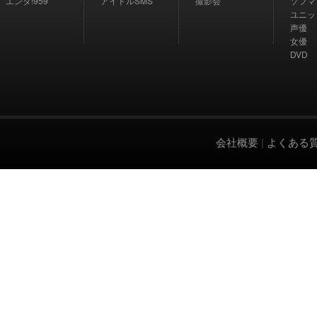
エンタ!959
アイドルSMS
撮影会
ソフマ
ユニッ
声優
女優
DVD
会社概要
|
よくある