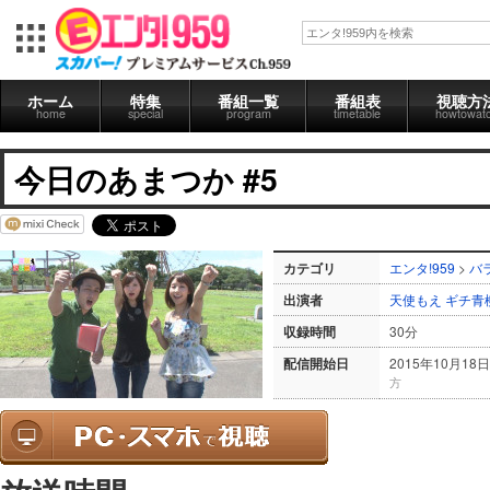
ホーム
特集
番組一覧
番組表
視聴方
home
special
program
timetable
howtowat
今日のあまつか #5
カテゴリ
エンタ!959
>
バ
出演者
天使もえ
ギチ青
収録時間
30分
配信開始日
2015年10月18日
方