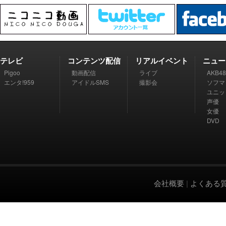
テレビ
コンテンツ配信
リアルイベント
ニュー
Pigoo
動画配信
ライブ
AKB48
エンタ!959
アイドルSMS
撮影会
ソフマ
ユニッ
声優
女優
DVD
会社概要
|
よくある