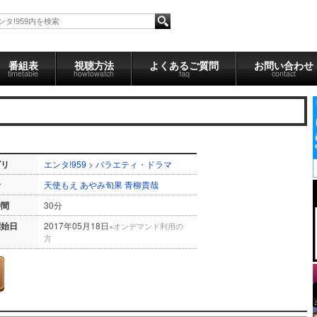
番組表
視聴方法
よくあるご質問
お問い合わせ
timetable
howtowatch
faq
contact
ゴリ
エンタ!959
>
バラエティ・ドラマ
者
天使もえ
あやみ旬果
青柳貴哉
時間
30分
開始日
2017年05月18日
※オンデマンド利用の
方