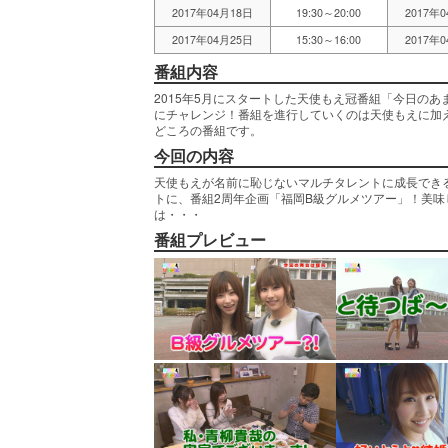
2017年04月18日
19:30～20:00
2017年
2017年04月25日
15:30～16:00
2017年
番組内容
2015年5月にスタートした天使もえ冠番組「今日の
にチャレンジ！番組を進行していくのは天使もえに加
どころの番組です。
今回の内容
天使もえが名前に恥じないマルチタレントに成長でき
トに、番組2周年企画「福岡B級グルメツアー」！美
は・・・
番組プレビュー