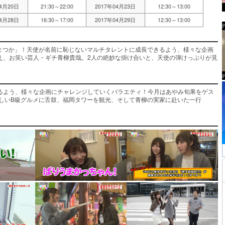
04月20日
21:30～22:00
2017年04月23日
12:30～13:00
04月28日
16:30～17:00
2017年04月29日
12:30～13:00
あまつか」！天使が名前に恥じないマルチタレントに成長できるよう、様々な企画
え、お笑い芸人・ギチ青柳貴哉。2人の絶妙な掛け合いと、天使の弾けっぷりが見
るよう、様々な企画にチャレンジしていくバラエティ！今月はあやみ旬果をゲス
味しいB級グルメに舌鼓、福岡タワーを観光、そして青柳の実家に赴いた一行