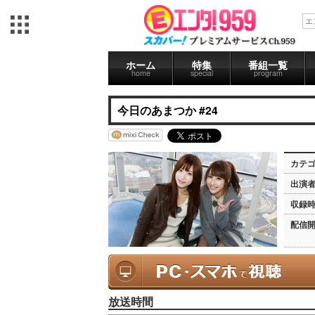
ホーム
特集
番組一覧
home
special
program
今日のあまつか #24
カテ
出演
収録
配信
放送時間