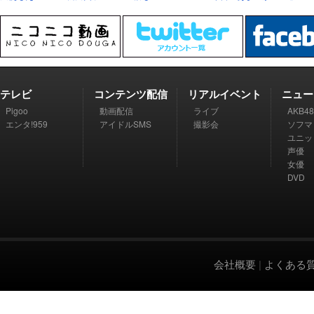
テレビ
コンテンツ配信
リアルイベント
ニュー
Pigoo
動画配信
ライブ
AKB48
エンタ!959
アイドルSMS
撮影会
ソフマ
ユニッ
声優
女優
DVD
会社概要
|
よくある