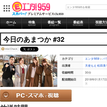
ホーム
特集
番組一覧
番組表
視聴方
home
special
program
timetable
howtowat
今日のあまつか #32
カテゴリ
エンタ!959
>
バ
出演者
天使もえ
松田美
収録時間
30分
配信開始日
2018年01月17日
方