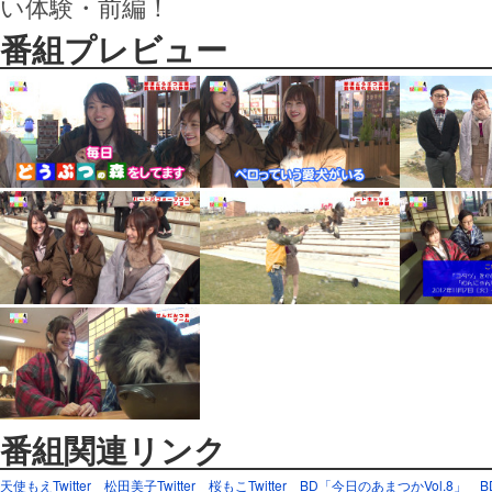
い体験・前編！
番組プレビュー
番組関連リンク
天使もえTwitter
松田美子Twitter
桜もこTwitter
BD「今日のあまつかVol.8」
B