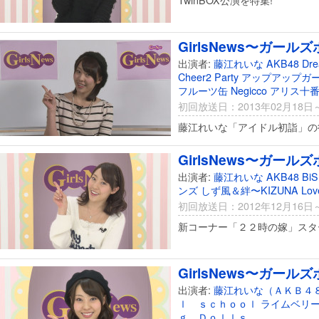
TwinBOX公演を特集!
GirlsNews〜ガールズ
出演者:
藤江れいな
AKB48
Dr
Cheer2 Party
アップアップガ
フルーツ缶
Negicco
アリス十
初回放送日：2013年02月18日
藤江れいな「アイドル初詣」の後
GirlsNews〜ガールズ
出演者:
藤江れいな
AKB48
BiS
ンズ
しず風＆絆〜KIZUNA
Lov
初回放送日：2012年12月16日
新コーナー「２２時の嫁」スタ
GirlsNews〜ガールズ
出演者:
藤江れいな（ＡＫＢ４
ｌ ｓｃｈｏｏｌ
ライムベリ
ｇ Ｄｏｌｌｓ