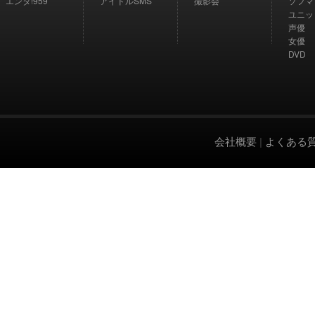
エンタ!959
アイドルSMS
撮影会
ソフマ
ユニッ
声優
女優
DVD
会社概要
|
よくある