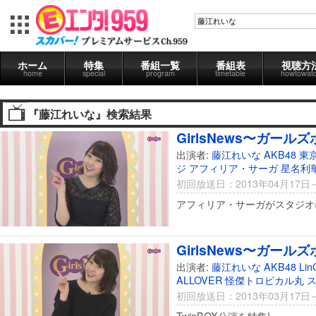
ホーム
特集
番組一覧
番組表
視聴方
home
special
program
timetable
howtowat
『藤江れいな』検索結果
GirlsNews〜ガールズ
出演者:
藤江れいな
AKB48
東
ジ
アフィリア・サーガ
星名利
初回放送日：2013年04月17日
アフィリア・サーガがスタジオ
GirlsNews〜ガールズ
出演者:
藤江れいな
AKB48
Lin
ALLOVER
怪傑トロピカル丸
初回放送日：2013年03月17日