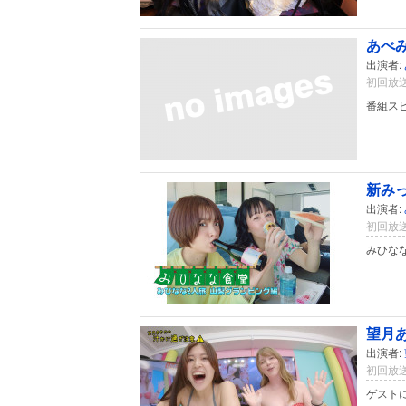
あべみ
出演者:
初回放送
番組ス
新みっ
出演者:
初回放送
みひな
望月
出演者:
初回放送
ゲスト