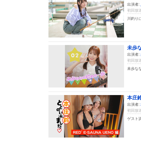
出演者:
初回放送
川釣り
未歩
出演者:
初回放送
未歩な
本庄鈴
出演者:
初回放送
ゲスト浜