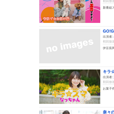
初回放送
新番組
GO!
出演者:
初回放送
伊豆長
キラ☆
出演者:
初回放送
お菓子
奈々の