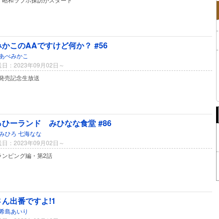
かこのAAですけど何か？ #56
あべみかこ
日：2023年09月02日～
D発売記念生放送
ひーランド みひなな食堂 #86
みひろ
七海なな
日：2023年09月02日～
ランピング編・第2話
ん出番ですよ!1
希島あいり