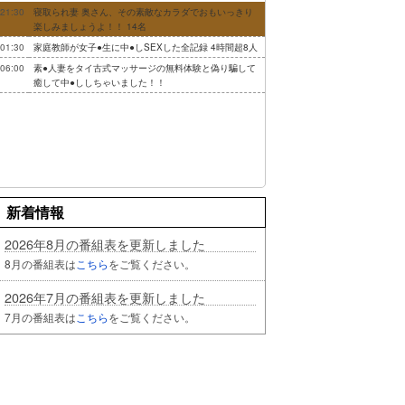
21:30
寝取られ妻 奥さん、その素敵なカラダでおもいっきり
楽しみましょうよ！！ 14名
01:30
家庭教師が女子●生に中●しSEXした全記録 4時間超8人
06:00
素●人妻をタイ古式マッサージの無料体験と偽り騙して
癒して中●ししちゃいました！！
新着情報
2026年8月の番組表を更新しました
8月の番組表は
こちら
をご覧ください。
2026年7月の番組表を更新しました
7月の番組表は
こちら
をご覧ください。