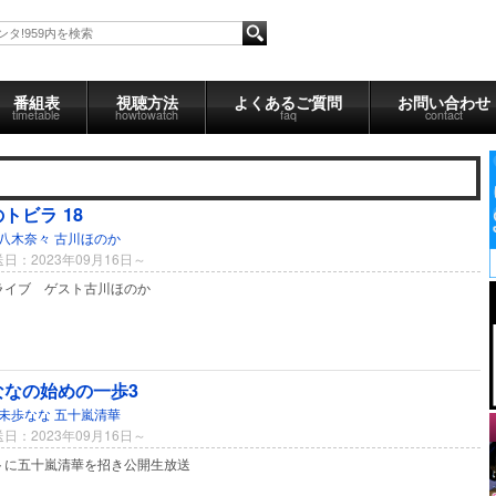
番組表
視聴方法
よくあるご質問
お問い合わせ
timetable
howtowatch
faq
contact
トビラ 18
八木奈々
古川ほのか
日：2023年09月16日～
ライブ ゲスト古川ほのか
ななの始めの一歩3
未歩なな
五十嵐清華
日：2023年09月16日～
トに五十嵐清華を招き公開生放送