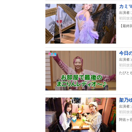
カミマイ
出演者:
初回放送
【最終
今日の
出演者:
初回放送
たびと
架乃ゆ
出演者:
初回放送
阿佐ヶ