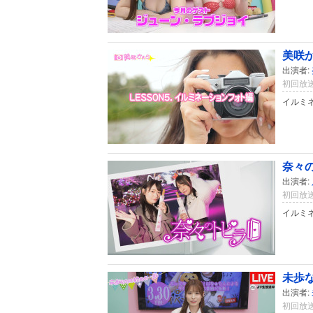
美咲
出演者:
初回放送
イルミ
奈々の
出演者:
初回放送
イルミ
未歩
出演者:
初回放送