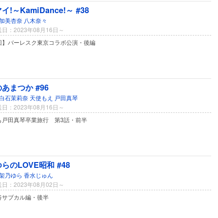
!～KamiDance!～ #38
加美杏奈
八木奈々
日：2023年08月16日～
回】バーレスク東京コラボ公演・後編
あまつか #96
白石茉莉奈
天使もえ
戸田真琴
日：2023年08月16日～
も戸田真琴卒業旅行 第3話・前半
らのLOVE昭和 #48
架乃ゆら
香水じゅん
日：2023年08月02日～
谷サブカル編・後半