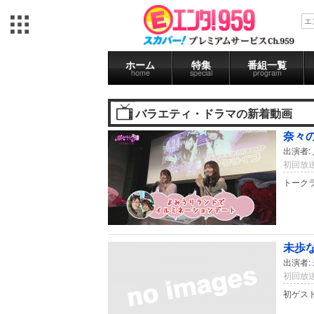
ホーム
特集
番組一覧
home
special
program
バラエティ・ドラマの新着動画
奈々の
出演者:
初回放送
トーク
未歩
出演者:
初回放送
初ゲス