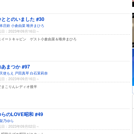
ととのいました #30
本庄鈴
小倉由菜
唯井まひろ
日：2023年09月16日～
スイートキャビン ゲスト小倉由菜＆唯井まひろ
あまつか #97
天使もえ
戸田真琴
白石茉莉奈
日：2023年09月16日～
でまこりんレディオ後半
らのLOVE昭和 #49
架乃ゆら
日：2023年09月02日～
・昭和ラブホ探訪がスタート