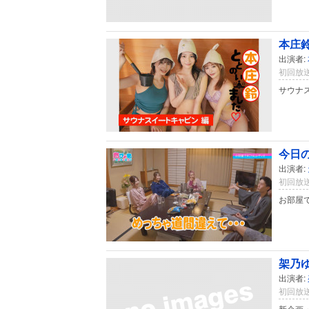
本庄鈴
出演者:
初回放送
サウナ
今日の
出演者:
初回放送
お部屋
架乃ゆ
出演者:
初回放送
新企画