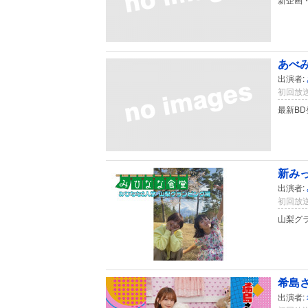
あべみ
出演者:
初回放送
最新B
新みっ
出演者:
初回放送
山梨グ
希島さ
出演者: