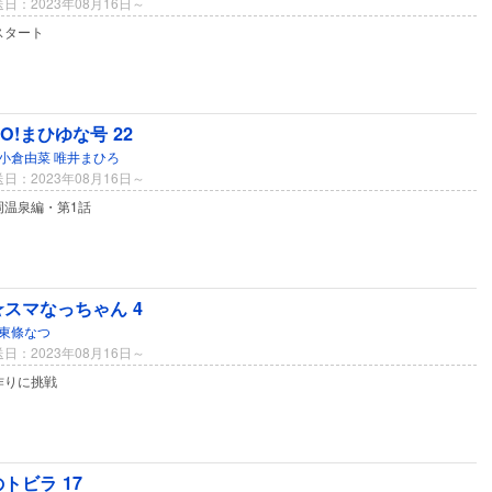
日：2023年08月16日～
スタート
GO!まひゆな号 22
小倉由菜
唯井まひろ
日：2023年08月16日～
岡温泉編・第1話
スマなっちゃん 4
東條なつ
日：2023年08月16日～
作りに挑戦
トビラ 17